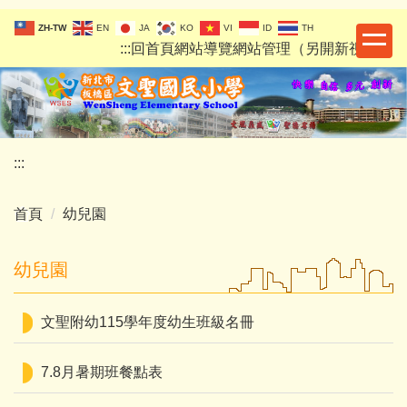
跳
ZH-TW
EN
JA
KO
VI
ID
TH
到
:::
回首頁
網站導覽
網站管理（另開新視窗）
主
要
內
容
區
:::
校園網站
首頁
幼兒園
幼兒園
文聖附幼115學年度幼生班級名冊
7.8月暑期班餐點表