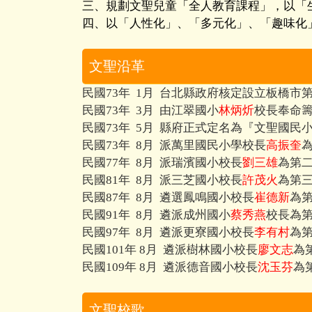
三、規劃文聖兒童「全人教育課程」，以「
四、
以「人性化」、「多元化」、「趣味化
文聖沿革
民國73年 1月 台北縣政府核定設立板橋市第
民國73年 3月 由江翠國小
林炳炘
校長奉命
民國73年 5月 縣府正式定名為『文聖國民
民國73年 8月 派萬里國民小學校長
高振奎
民國77年 8月 派瑞濱國小校長
劉三雄
為第
民國81年 8月 派三芝國小校長
許茂火
為第
民國87年 8月 遴選鳳鳴國小校長
崔德新
為
民國91年 8月 遴派成州國小
蔡秀燕
校長為
民國97年 8月 遴派更寮國小校長
李有村
為
民國101年 8月 遴派樹林國小校長
廖文志
為
民國109年 8月 遴派德音國小校長
沈玉芬
為
文聖校歌