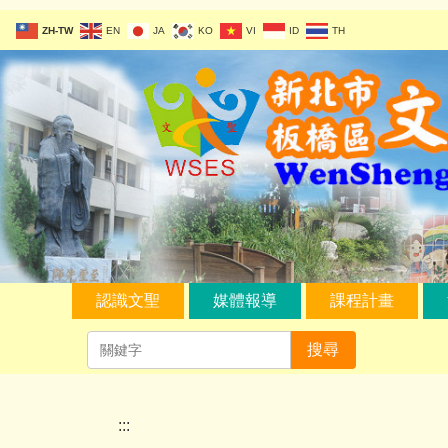
跳
ZH-TW
EN
JA
KO
VI
ID
TH
到
主
要
內
容
區
認識文聖
媒體報導
課程計畫
校園網站
搜尋
:::